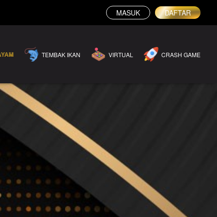
MASUK
DAFTAR
AYAM
TEMBAK IKAN
VIRTUAL
CRASH GAME