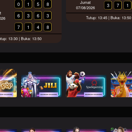
Jumat
0
1
5
8
3
7
1
07/08/2026
t
6
3
6
3
Tutup: 13:45 | Buka: 13:50
026
7
1
4
8
tup: 13:30 | Buka: 13:50