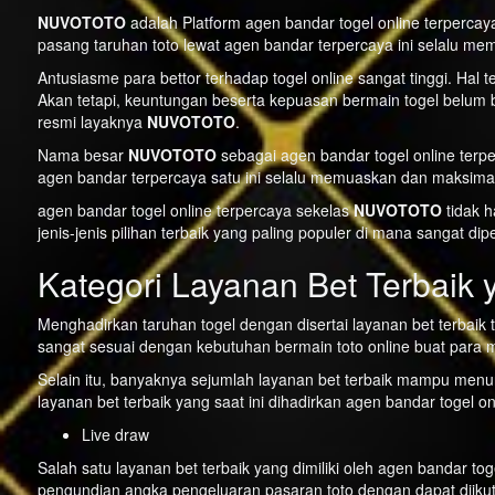
NUVOTOTO
adalah Platform agen bandar togel online terpercaya
pasang taruhan toto lewat agen bandar terpercaya ini selalu me
Antusiasme para bettor terhadap togel online sangat tinggi. Ha
Akan tetapi, keuntungan beserta kepuasan bermain togel belum 
resmi layaknya
NUVOTOTO
.
Nama besar
NUVOTOTO
sebagai agen bandar togel online terp
agen bandar terpercaya satu ini selalu memuaskan dan maksimal
agen bandar togel online terpercaya sekelas
NUVOTOTO
tidak 
jenis-jenis pilihan terbaik yang paling populer di mana sangat
Kategori Layanan Bet Terbaik
Menghadirkan taruhan togel dengan disertai layanan bet terbaik 
sangat sesuai dengan kebutuhan bermain toto online buat para 
Selain itu, banyaknya sejumlah layanan bet terbaik mampu men
layanan bet terbaik yang saat ini dihadirkan agen bandar togel o
Live draw
Salah satu layanan bet terbaik yang dimiliki oleh agen bandar tog
pengundian angka pengeluaran pasaran toto dengan dapat diik