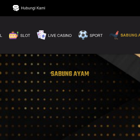
i
Hubungi Kami
SABUNG 
L
SLOT
LIVE CASINO
SPORT
SABUNG AYAM