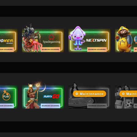
⚙ Maintenance
⚙ Main