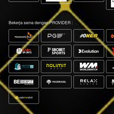
Bekerja sama dengan PROVIDER :