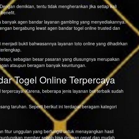
Dengan demikian, tentu tidak mengherankan jika setiap kali
benefit.
erta banyak agen bandar layanan gambling yang menyediakannya.
engan bergabung lewat agen bandar togel online trusted dan
i menjadi bukti bahwasannya layanan toto online yang dihadirkan
terlengkap.
 tetapi, sebagian besar pasaran yang diusungnya merupakan
enangan ataupun beragam banyak keuntungan.
ar Togel Online Terpercaya
 terpercaya. Karena, beberapa jenis layanan bet terbaik sudah
 taruhan. Seperti berikut ini terdapat beragam kategori
an fitur unggulan yang berfungsi untuk menayangkan hasil
menguntungkan member sebab bisa dengan cepat dan mudah