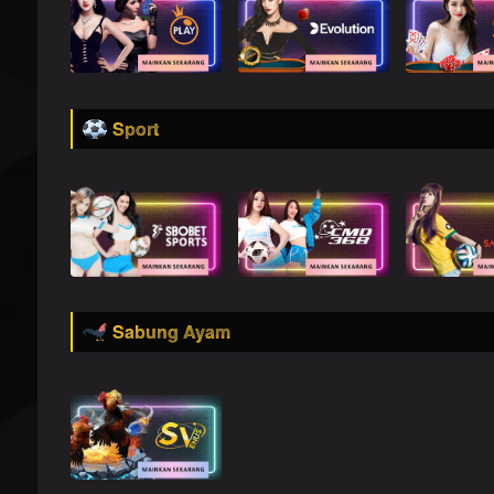
Sport
Sabung Ayam